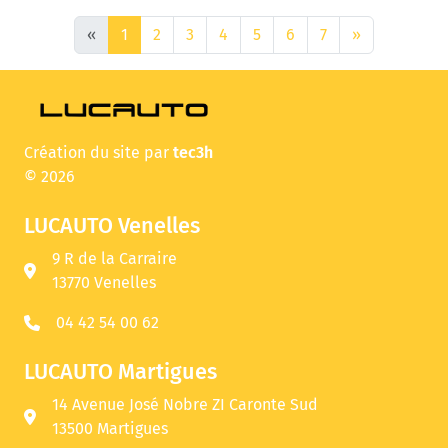
«
1
2
3
4
5
6
7
»
Création du site par
tec3h
© 2026
LUCAUTO Venelles
9 R de la Carraire
13770 Venelles
04 42 54 00 62
LUCAUTO Martigues
14 Avenue José Nobre ZI Caronte Sud
13500 Martigues