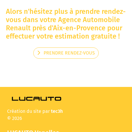
Alors n'hésitez plus à prendre rendez-
vous dans votre Agence Automobile
Renault près d'Aix-en-Provence pour
effectuer votre estimation gratuite !
PRENDRE RENDEZ-VOUS
Création du site par
tec3h
© 2026